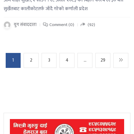
ओम शाही सुर्खेत, २ साउन । १८ असार २०८३ को बिहान करिब ११ः३० बजे
सुर्खेतबाट कालीकोटतर्फ जाँदै गरेको कर्णाली प्रदेश
युग संवाददाता
Comment (0)
(92)
1
2
3
4
…
29