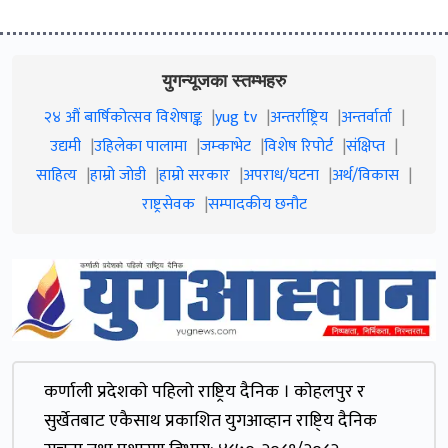
युगन्यूजका स्तम्भहरु
२४ औं बार्षिकोत्सव विशेषाङ्क
yug tv
अन्तर्राष्ट्रिय
अन्तर्वार्ता
उद्यमी
उहिलेका पालामा
जम्काभेट
विशेष रिपोर्ट
संक्षिप्त
साहित्य
हाम्रो जाेडी
हाम्रो सरकार
अपराध/घटना
अर्थ/विकास
राष्ट्रसेवक
सम्पादकीय छनौट
कर्णाली प्रदेशकाे पहिलाे राष्ट्रिय दैनिक । काेहलपुर र
सुर्खेतबाट एकैसाथ प्रकाशित युगआव्हान राष्टि्य दैनिक