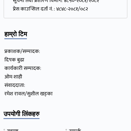
सूचना तथा प्रशारण विभाग: ४८५०-२०८१/२०८२
प्रेस काउन्सिल दर्ता नं. : ४८४८-२०८१/०८२
हाम्रो टिम
प्रकाशक/सम्पादक:
दिपक बुढा
कार्यकारी सम्पादक:
ओम शाही
संवाददाता:
रमेश रावल/सुशील खड्का
उपयोगी लिंकहरु