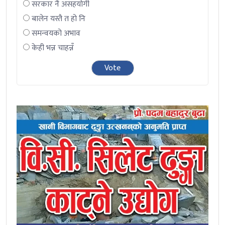
सरकार नै असहयोगी
बालेन यस्तै त हो नि
समन्वयको अभाव
केही भन्न चाहन्नँ