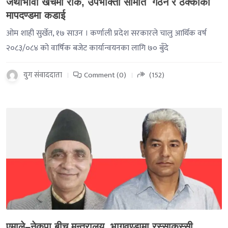
जथाभावी खर्चमा रोक, उपभोक्ता समिति गठन र ठेक्काको
मापदण्डमा कडाई
ओम शाही सुर्खेत, १७ साउन । कर्णाली प्रदेश सरकारले चालु आर्थिक वर्ष
२०८३/०८४ को वार्षिक बजेट कार्यान्वयनका लागि ७० बुँदे
युग संवाददाता
Comment (0)
(152)
-->
एमाले–नेकपा बीच मन्त्रालय भागवण्डामा रस्साकस्सी