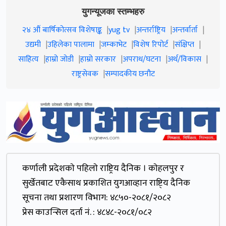
युगन्यूजका स्तम्भहरु
२४ औं बार्षिकोत्सव विशेषाङ्क
yug tv
अन्तर्राष्ट्रिय
अन्तर्वार्ता
उद्यमी
उहिलेका पालामा
जम्काभेट
विशेष रिपोर्ट
संक्षिप्त
साहित्य
हाम्रो जाेडी
हाम्रो सरकार
अपराध/घटना
अर्थ/विकास
राष्ट्रसेवक
सम्पादकीय छनौट
कर्णाली प्रदेशकाे पहिलाे राष्ट्रिय दैनिक । काेहलपुर र
सुर्खेतबाट एकैसाथ प्रकाशित युगआव्हान राष्टि्य दैनिक
सूचना तथा प्रशारण विभाग: ४८५०-२०८१/२०८२
प्रेस काउन्सिल दर्ता नं. : ४८४८-२०८१/०८२