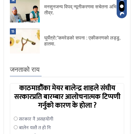
14
मनसुनजन्य विपद् न्यूनीकरणमा सचेतना अभियान
तीव्र.
15
घुयँत्राे:”कमरेडको सपना : एकीकरणको लड्डु,
हातमा.
जनताको राय
काठमाडौंका मेयर बालेन्द्र शाहले संघीय
सरकारप्रति बारम्बार आलोचनात्मक टिप्पणी
गर्नुको कारण के होला ?
सरकार नै असहयोगी
बालेन यस्तै त हो नि