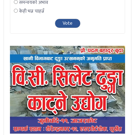
समन्वयको अभाव
केही भन्न चाहन्नँ