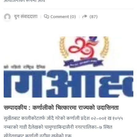
आयोजनाका रूपमा अघि
युग संवाददाता
Comment (0)
(87)
-->
सम्पादकीय : कर्णालीको चित्कारमा राज्यको उदासिनता
सुर्खेतबाट कालीकोटतर्फ जाँदै गरेको कर्णाली प्रदेश ०२–००१ ख १०५५
नम्बरको गाडी दैलेखको चामुण्डाबिन्द्रासैनी नगरपालिका–७ स्थित
साँगेतडाबाट कर्णाली नदीमा खसेको एक