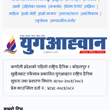
उद्यमी
उहिलेका पालामा
जम्काभेट
विशेष रिपोर्ट
संक्षिप्त
साहित्य
हाम्रो जाेडी
हाम्रो सरकार
अपराध/घटना
अर्थ/विकास
राष्ट्रसेवक
सम्पादकीय छनौट
कर्णाली प्रदेशकाे पहिलाे राष्ट्रिय दैनिक । काेहलपुर र
सुर्खेतबाट एकैसाथ प्रकाशित युगआव्हान राष्टि्य दैनिक
सूचना तथा प्रशारण विभाग: ४८५०-२०८१/२०८२
प्रेस काउन्सिल दर्ता नं. : ४८४८-२०८१/०८२
हाम्रो टिम