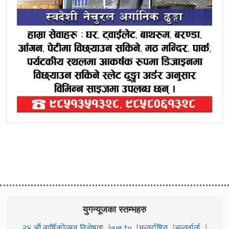
युगन्यूजका स्तम्भहरु
२४ औं बार्षिकोत्सव विशेषाङ्क
yug tv
अन्तर्राष्ट्रिय
अन्तर्वार्ता