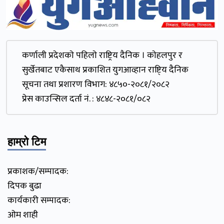
कर्णाली प्रदेशकाे पहिलाे राष्ट्रिय दैनिक । काेहलपुर र
सुर्खेतबाट एकैसाथ प्रकाशित युगआव्हान राष्टि्य दैनिक
सूचना तथा प्रशारण विभाग: ४८५०-२०८१/२०८२
प्रेस काउन्सिल दर्ता नं. : ४८४८-२०८१/०८२
हाम्रो टिम
प्रकाशक/सम्पादक:
दिपक बुढा
कार्यकारी सम्पादक:
ओम शाही