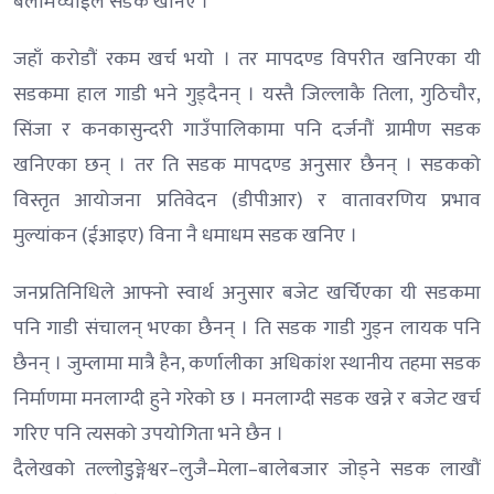
बलमिच्याईले सडक खनिए ।
जहाँ करोडौं रकम खर्च भयो । तर मापदण्ड विपरीत खनिएका यी
सडकमा हाल गाडी भने गुड्दैनन् । यस्तै जिल्लाकै तिला, गुठिचौर,
सिंजा र कनकासुन्दरी गाउँपालिकामा पनि दर्जनौं ग्रामीण सडक
खनिएका छन् । तर ति सडक मापदण्ड अनुसार छैनन् । सडकको
विस्तृत आयोजना प्रतिवेदन (डीपीआर) र वातावरणिय प्रभाव
मुल्यांकन (ईआइए) विना नै धमाधम सडक खनिए ।
जनप्रतिनिधिले आफ्नो स्वार्थ अनुसार बजेट खर्चिएका यी सडकमा
पनि गाडी संचालन् भएका छैनन् । ति सडक गाडी गुड्न लायक पनि
छैनन् । जुम्लामा मात्रै हैन, कर्णालीका अधिकांश स्थानीय तहमा सडक
निर्माणमा मनलाग्दी हुने गरेको छ । मनलाग्दी सडक खन्ने र बजेट खर्च
गरिए पनि त्यसको उपयोगिता भने छैन ।
दैलेखको तल्लोडुङ्गेश्वर–लुजै–मेला–बालेबजार जोड्ने सडक लाखौं