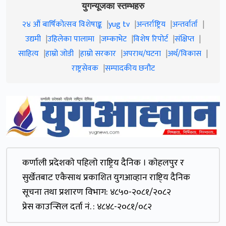
युगन्यूजका स्तम्भहरु
२४ औं बार्षिकोत्सव विशेषाङ्क
yug tv
अन्तर्राष्ट्रिय
अन्तर्वार्ता
उद्यमी
उहिलेका पालामा
जम्काभेट
विशेष रिपोर्ट
संक्षिप्त
साहित्य
हाम्रो जाेडी
हाम्रो सरकार
अपराध/घटना
अर्थ/विकास
राष्ट्रसेवक
सम्पादकीय छनौट
कर्णाली प्रदेशकाे पहिलाे राष्ट्रिय दैनिक । काेहलपुर र
सुर्खेतबाट एकैसाथ प्रकाशित युगआव्हान राष्टि्य दैनिक
सूचना तथा प्रशारण विभाग: ४८५०-२०८१/२०८२
प्रेस काउन्सिल दर्ता नं. : ४८४८-२०८१/०८२