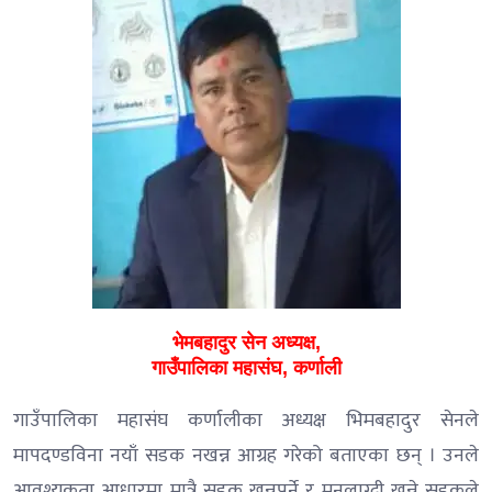
भेमबहादुर सेन अध्यक्ष,
गाउँपालिका महासंघ, कर्णाली
गाउँपालिका महासंघ कर्णालीका अध्यक्ष भिमबहादुर सेनले
मापदण्डविना नयाँ सडक नखन्न आग्रह गरेको बताएका छन् । उनले
आवश्यकता आधारमा मात्रै सडक खन्नुपर्ने र मनलाग्दी खन्ने सडकले