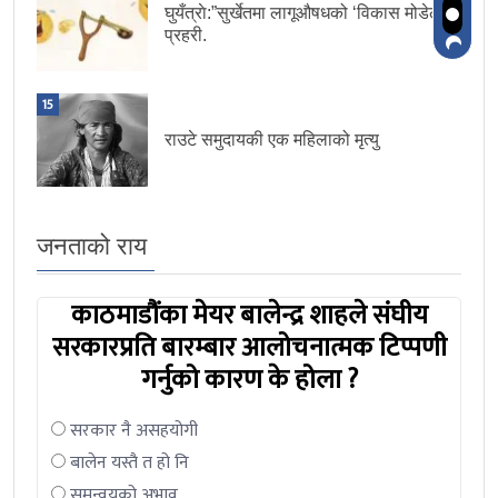
घुयँत्राे:”सुर्खेतमा लागूऔषधको ‘विकास मोडेल’ :
प्रहरी.
15
राउटे समुदायकी एक महिलाको मृत्यु
जनताको राय
काठमाडौंका मेयर बालेन्द्र शाहले संघीय
सरकारप्रति बारम्बार आलोचनात्मक टिप्पणी
गर्नुको कारण के होला ?
सरकार नै असहयोगी
बालेन यस्तै त हो नि
समन्वयको अभाव