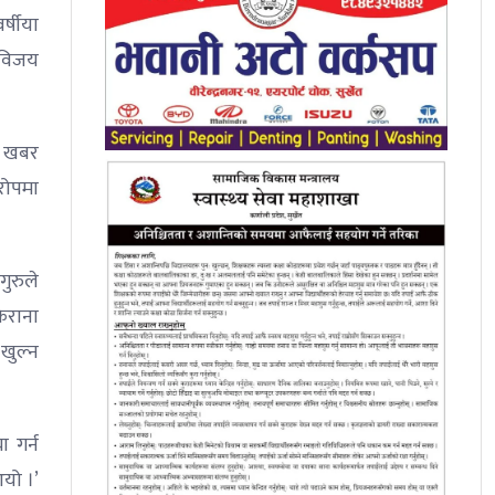
्षीया
 विजय
े खबर
रोपमा
ुरुले
िराना
खुल्न
 गर्न
आयो ।’