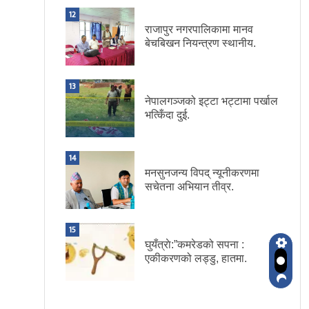
12
राजापुर नगरपालिकामा मानव
बेचबिखन नियन्त्रण स्थानीय.
13
नेपालगञ्जको इट्टा भट्टामा पर्खाल
भत्किँदा दुई.
14
मनसुनजन्य विपद् न्यूनीकरणमा
सचेतना अभियान तीव्र.
15
घुयँत्राे:”कमरेडको सपना :
एकीकरणको लड्डु, हातमा.