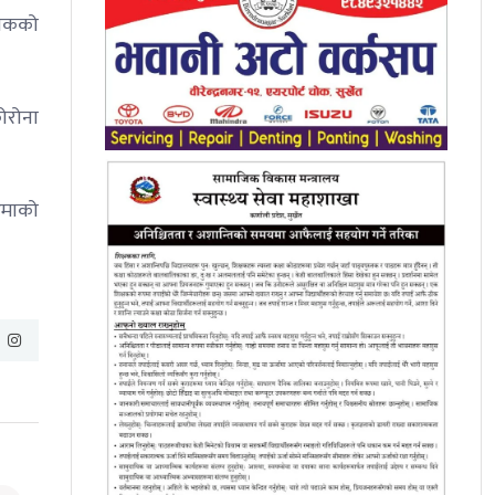
त्सकको
ोरोना
आमाको