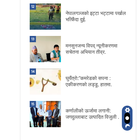
12
नेपालगञ्जको इट्टा भट्टामा पर्खाल
भत्किँदा दुई.
13
मनसुनजन्य विपद् न्यूनीकरणमा
सचेतना अभियान तीव्र.
14
घुयँत्राे:”कमरेडको सपना :
एकीकरणको लड्डु, हातमा.
15
कर्णालीको ऊर्जामा लगानी:
जगदुल्लाबाट उत्पादित विजुली .