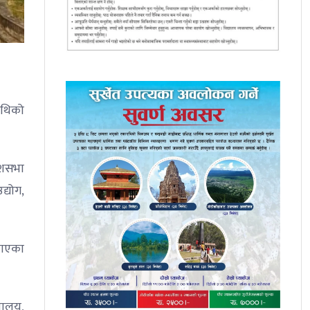
ाथिको
ेशसभा
द्योग,
उठाएका
रालय,