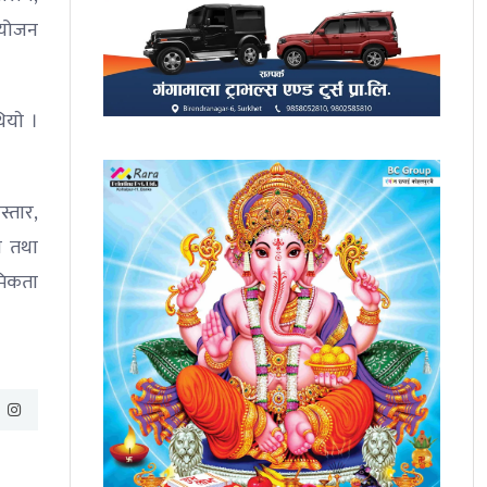
नियोजन
ियाे ।
्तार,
यन तथा
मिकता