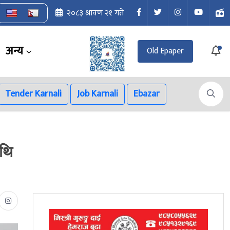
२०८३ श्रावण २१ गते
अन्य
Old Epaper
Tender Karnali
Job Karnali
Ebazar
ाथि