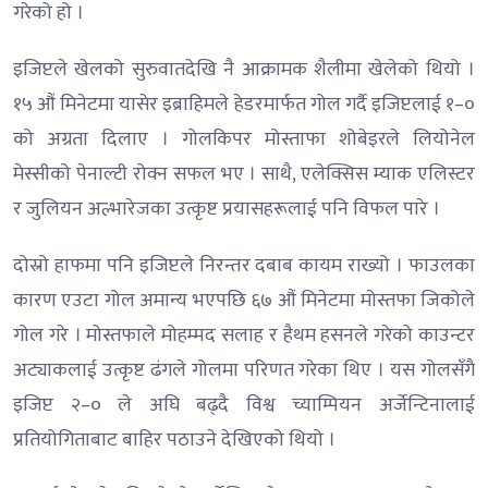
गरेको हो ।
इजिप्टले खेलको सुरुवातदेखि नै आक्रामक शैलीमा खेलेको थियो ।
१५ औं मिनेटमा यासेर इब्राहिमले हेडरमार्फत गोल गर्दै इजिप्टलाई १–०
को अग्रता दिलाए । गोलकिपर मोस्ताफा शोबेइरले लियोनेल
मेस्सीको पेनाल्टी रोक्न सफल भए । साथै, एलेक्सिस म्याक एलिस्टर
र जुलियन अल्भारेजका उत्कृष्ट प्रयासहरूलाई पनि विफल पारे ।
दोस्रो हाफमा पनि इजिप्टले निरन्तर दबाब कायम राख्यो । फाउलका
कारण एउटा गोल अमान्य भएपछि ६७ औं मिनेटमा मोस्तफा जिकोले
गोल गरे । मोस्तफाले मोहम्मद सलाह र हैथम हसनले गरेको काउन्टर
अट्याकलाई उत्कृष्ट ढंगले गोलमा परिणत गरेका थिए । यस गोलसँगै
इजिप्ट २–० ले अघि बढ्दै विश्व च्याम्पियन अर्जेन्टिनालाई
प्रतियोगिताबाट बाहिर पठाउने देखिएको थियो ।