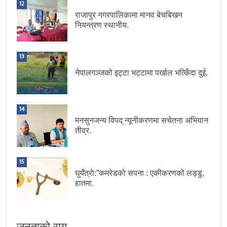
12
राजापुर नगरपालिकामा मानव बेचबिखन
नियन्त्रण स्थानीय.
13
नेपालगञ्जको इट्टा भट्टामा पर्खाल भत्किँदा दुई.
14
मनसुनजन्य विपद् न्यूनीकरणमा सचेतना अभियान
तीव्र.
15
घुयँत्राे:”कमरेडको सपना : एकीकरणको लड्डु,
हातमा.
जनताको राय