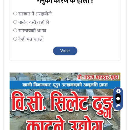
गर्नुको कारण के होला ?
सरकार नै असहयोगी
बालेन यस्तै त हो नि
समन्वयको अभाव
केही भन्न चाहन्नँ