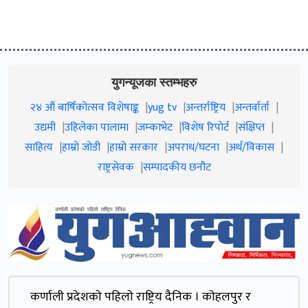
युगन्यूजका स्तम्भहरु
२४ औं बार्षिकोत्सव विशेषाङ्क
yug tv
अन्तर्राष्ट्रिय
अन्तर्वार्ता
उद्यमी
उहिलेका पालामा
जम्काभेट
विशेष रिपोर्ट
संक्षिप्त
साहित्य
हाम्रो जाेडी
हाम्रो सरकार
अपराध/घटना
अर्थ/विकास
राष्ट्रसेवक
सम्पादकीय छनौट
कर्णाली प्रदेशकाे पहिलाे राष्ट्रिय दैनिक । काेहलपुर र