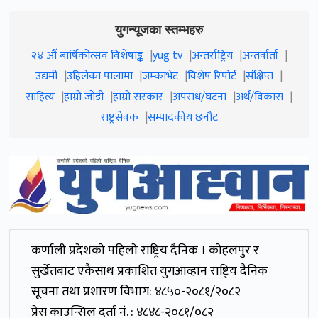
युगन्यूजका स्तम्भहरु
२४ औं बार्षिकोत्सव विशेषाङ्क
yug tv
अन्तर्राष्ट्रिय
अन्तर्वार्ता
उद्यमी
उहिलेका पालामा
जम्काभेट
विशेष रिपोर्ट
संक्षिप्त
साहित्य
हाम्रो जाेडी
हाम्रो सरकार
अपराध/घटना
अर्थ/विकास
राष्ट्रसेवक
सम्पादकीय छनौट
कर्णाली प्रदेशकाे पहिलाे राष्ट्रिय दैनिक । काेहलपुर र
सुर्खेतबाट एकैसाथ प्रकाशित युगआव्हान राष्टि्य दैनिक
सूचना तथा प्रशारण विभाग: ४८५०-२०८१/२०८२
प्रेस काउन्सिल दर्ता नं. : ४८४८-२०८१/०८२