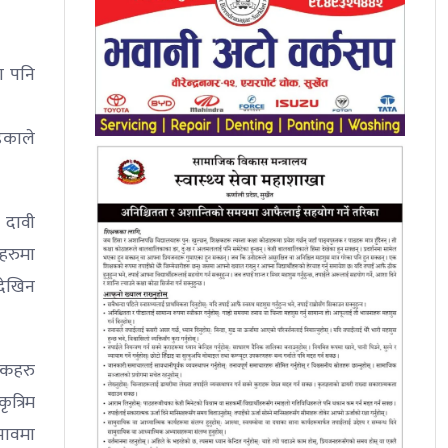
ा पनि
्काले
 दावी
हरुमा
देखिन
स्कहरु
त्रिम
अभावमा