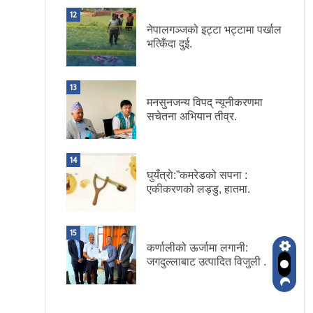
12
नेपालगञ्जको इट्टा भट्टामा पर्खाल
भत्किँदा दुई.
13
मनसुनजन्य विपद् न्यूनीकरणमा
सचेतना अभियान तीव्र.
14
घुयँत्राे:”कमरेडको सपना :
एकीकरणको लड्डु, हातमा.
15
कर्णालीको ऊर्जामा लगानी:
जगदुल्लाबाट उत्पादित विजुली .