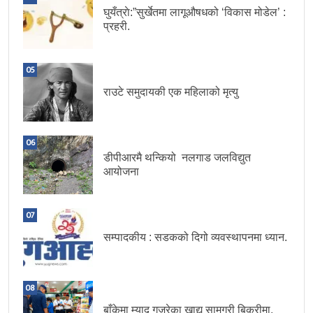
घुयँत्राे:”सुर्खेतमा लागूऔषधको ‘विकास मोडेल’ :
प्रहरी.
05
राउटे समुदायकी एक महिलाको मृत्यु
06
डीपीआरमै थन्कियो नलगाड जलविद्युत
आयोजना
07
सम्पादकीय : सडकको दिगो व्यवस्थापनमा ध्यान.
08
बाँकेमा म्याद गुज्रेका खाद्य सामग्री बिक्रीमा.