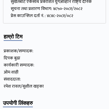
सुर्खेतबाट एकैसाथ प्रकाशित युगआव्हान राष्टि्य दैनिक
सूचना तथा प्रशारण विभाग: ४८५०-२०८१/२०८२
प्रेस काउन्सिल दर्ता नं. : ४८४८-२०८१/०८२
हाम्रो टिम
प्रकाशक/सम्पादक:
दिपक बुढा
कार्यकारी सम्पादक:
ओम शाही
संवाददाता:
रमेश रावल/सुशील खड्का
उपयोगी लिंकहरु