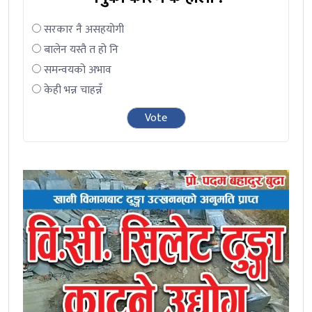
सरकार नै असहयोगी
बालेन यस्तै त हो नि
समन्वयको अभाव
केही भन्न चाहन्नँ