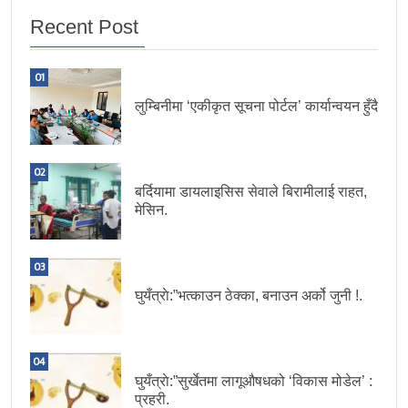
Recent Post
01
लुम्बिनीमा ‘एकीकृत सूचना पोर्टल’ कार्यान्वयन हुँदै
02
बर्दियामा डायलाइसिस सेवाले बिरामीलाई राहत,
मेसिन.
03
घुयँत्राे:”भत्काउन ठेक्का, बनाउन अर्को जुनी !.
04
घुयँत्राे:”सुर्खेतमा लागूऔषधको ‘विकास मोडेल’ :
प्रहरी.