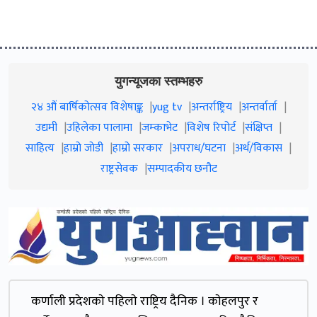
युगन्यूजका स्तम्भहरु
२४ औं बार्षिकोत्सव विशेषाङ्क
yug tv
अन्तर्राष्ट्रिय
अन्तर्वार्ता
उद्यमी
उहिलेका पालामा
जम्काभेट
विशेष रिपोर्ट
संक्षिप्त
साहित्य
हाम्रो जाेडी
हाम्रो सरकार
अपराध/घटना
अर्थ/विकास
राष्ट्रसेवक
सम्पादकीय छनौट
कर्णाली प्रदेशकाे पहिलाे राष्ट्रिय दैनिक । काेहलपुर र