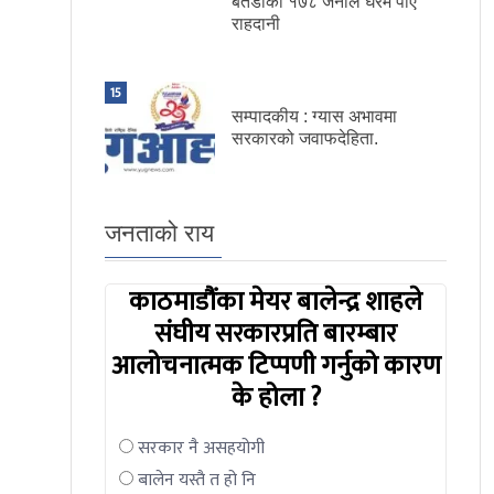
बैतडीका १७८ जनाले घरमै पाए
राहदानी
15
सम्पादकीय : ग्यास अभावमा
सरकारको जवाफदेहिता.
जनताको राय
काठमाडौंका मेयर बालेन्द्र शाहले
संघीय सरकारप्रति बारम्बार
आलोचनात्मक टिप्पणी गर्नुको कारण
के होला ?
सरकार नै असहयोगी
बालेन यस्तै त हो नि