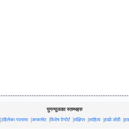
युगन्यूजका स्तम्भहरु
उहिलेका पालामा
जम्काभेट
विशेष रिपोर्ट
संक्षिप्त
साहित्य
हाम्रो जाेडी
हा