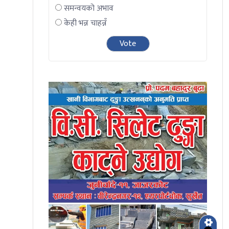
समन्वयको अभाव
केही भन्न चाहन्नँ