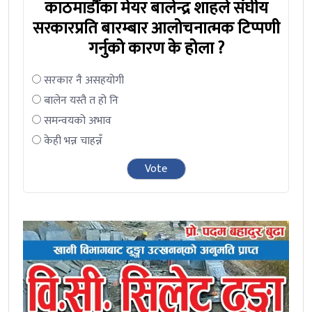
काठमाडौंका मेयर बालेन्द्र शाहले संघीय
सरकारप्रति बारम्बार आलोचनात्मक टिप्पणी
गर्नुको कारण के होला ?
सरकार नै असहयोगी
बालेन यस्तै त हो नि
समन्वयको अभाव
केही भन्न चाहन्नँ