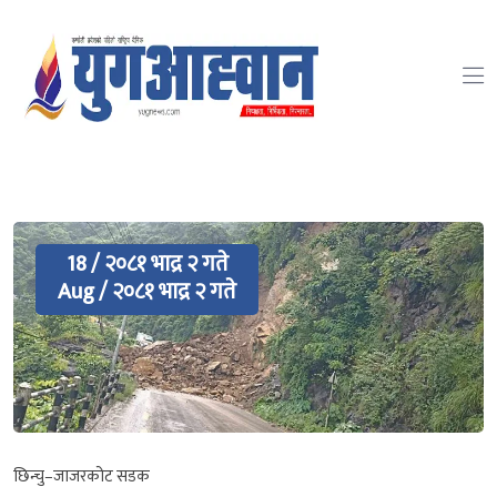
18 / २०८१ भाद्र २ गते
Aug / २०८१ भाद्र २ गते
छिन्चु–जाजरकोट सडक