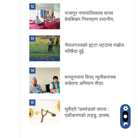
12
राजापुर नगरपालिकामा मानव
बेचबिखन नियन्त्रण स्थानीय.
13
नेपालगञ्जको इट्टा भट्टामा पर्खाल
भत्किँदा दुई.
14
मनसुनजन्य विपद् न्यूनीकरणमा
सचेतना अभियान तीव्र.
15
घुयँत्राे:”कमरेडको सपना :
एकीकरणको लड्डु, हातमा.