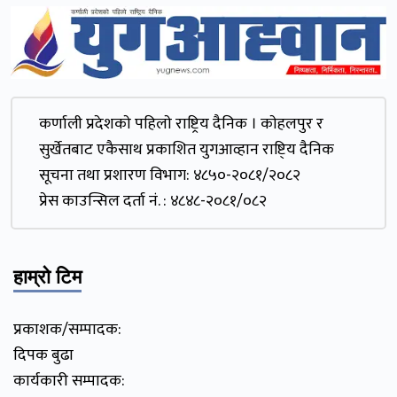
कर्णाली प्रदेशकाे पहिलाे राष्ट्रिय दैनिक । काेहलपुर र
सुर्खेतबाट एकैसाथ प्रकाशित युगआव्हान राष्टि्य दैनिक
सूचना तथा प्रशारण विभाग: ४८५०-२०८१/२०८२
प्रेस काउन्सिल दर्ता नं. : ४८४८-२०८१/०८२
हाम्रो टिम
प्रकाशक/सम्पादक:
दिपक बुढा
कार्यकारी सम्पादक: