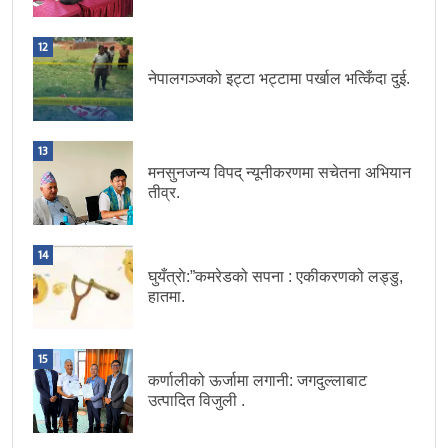
12
नेपालगञ्जको इट्टा भट्टामा पर्खाल भत्किँदा दुई.
13
मनसुनजन्य विपद् न्यूनीकरणमा सचेतना अभियान
तीव्र.
14
घुयँत्राे:”कमरेडको सपना : एकीकरणको लड्डु,
हातमा.
15
कर्णालीको ऊर्जामा लगानी: जगदुल्लाबाट
उत्पादित विजुली .