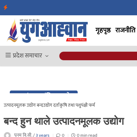
गृहपृष्ठ
राजनीति
प्रदेश समाचार
29 / २०८० मंसिर १३ गते
Nov / २०८० मंसिर १३ गते
उत्पादनमूलक उद्योग बन्द
उद्योग दर्ता
कृषि तथा पशुपंक्षी फर्म
बन्द हुन थाले उत्पादनमूलक उद्योग
पुनम वि.सी. /
3 years
0
0 min read