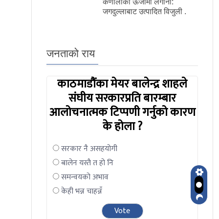
कर्णालीको ऊर्जामा लगानी:
जगदुल्लाबाट उत्पादित विजुली .
जनताको राय
काठमाडौंका मेयर बालेन्द्र शाहले
संघीय सरकारप्रति बारम्बार
आलोचनात्मक टिप्पणी गर्नुको कारण
के होला ?
सरकार नै असहयोगी
बालेन यस्तै त हो नि
समन्वयको अभाव
केही भन्न चाहन्नँ