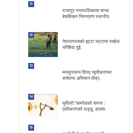
11
राजापुर नगरपालिकामा मानव
बेचबिखन नियन्त्रण स्थानीय.
12
नेपालगञ्जको इट्टा भट्टामा पर्खाल
भत्किँदा दुई.
13
मनसुनजन्य विपद् न्यूनीकरणमा
सचेतना अभियान तीव्र.
14
घुयँत्राे:”कमरेडको सपना :
एकीकरणको लड्डु, हातमा.
15