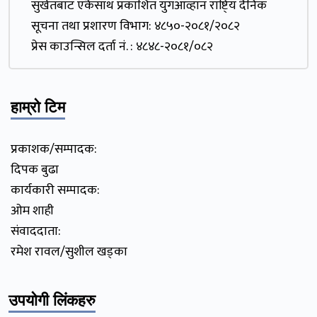
सुर्खेतबाट एकैसाथ प्रकाशित युगआव्हान राष्टि्य दैनिक
सूचना तथा प्रशारण विभाग: ४८५०-२०८१/२०८२
प्रेस काउन्सिल दर्ता नं. : ४८४८-२०८१/०८२
हाम्रो टिम
प्रकाशक/सम्पादक:
दिपक बुढा
कार्यकारी सम्पादक:
ओम शाही
संवाददाता:
रमेश रावल/सुशील खड्का
उपयोगी लिंकहरु