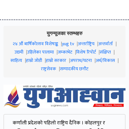
युगन्यूजका स्तम्भहरु
२४ औं बार्षिकोत्सव विशेषाङ्क
yug tv
अन्तर्राष्ट्रिय
अन्तर्वार्ता
उद्यमी
उहिलेका पालामा
जम्काभेट
विशेष रिपोर्ट
संक्षिप्त
साहित्य
हाम्रो जाेडी
हाम्रो सरकार
अपराध/घटना
अर्थ/विकास
राष्ट्रसेवक
सम्पादकीय छनौट
कर्णाली प्रदेशकाे पहिलाे राष्ट्रिय दैनिक । काेहलपुर र