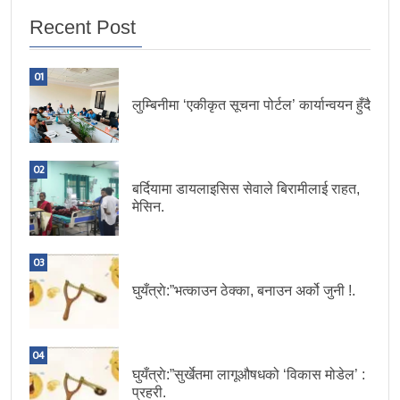
Recent Post
01
लुम्बिनीमा ‘एकीकृत सूचना पोर्टल’ कार्यान्वयन हुँदै
02
बर्दियामा डायलाइसिस सेवाले बिरामीलाई राहत,
मेसिन.
03
घुयँत्राे:”भत्काउन ठेक्का, बनाउन अर्को जुनी !.
04
घुयँत्राे:”सुर्खेतमा लागूऔषधको ‘विकास मोडेल’ :
प्रहरी.