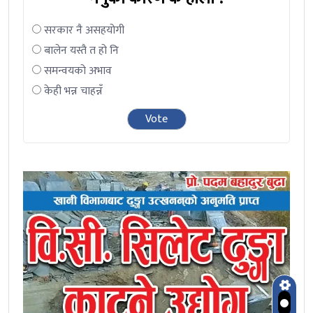
सरकार नै असहयोगी
बालेन यस्तै त हो नि
समन्वयको अभाव
केही भन्न चाहन्नँ