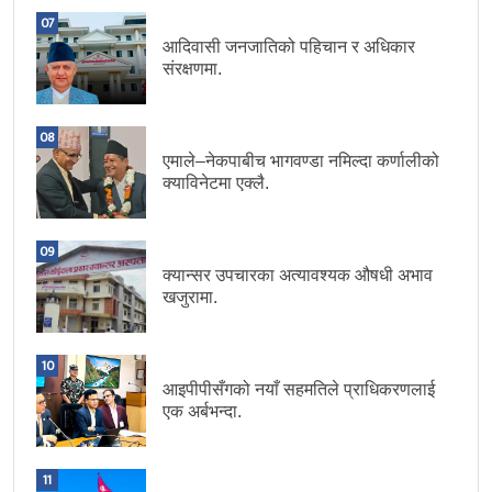
07
आदिवासी जनजातिको पहिचान र अधिकार
संरक्षणमा.
08
एमाले–नेकपाबीच भागवण्डा नमिल्दा कर्णालीको
क्याविनेटमा एक्लै.
09
क्यान्सर उपचारका अत्यावश्यक औषधी अभाव
खजुरामा.
10
आइपीपीसँगको नयाँ सहमतिले प्राधिकरणलाई
एक अर्बभन्दा.
11