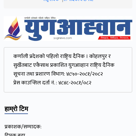
कर्णाली प्रदेशकाे पहिलाे राष्ट्रिय दैनिक । काेहलपुर र
सुर्खेतबाट एकैसाथ प्रकाशित युगआव्हान राष्टि्य दैनिक
सूचना तथा प्रशारण विभाग: ४८५०-२०८१/२०८२
प्रेस काउन्सिल दर्ता नं. : ४८४८-२०८१/०८२
हाम्रो टिम
प्रकाशक/सम्पादक:
दिपक बुढा