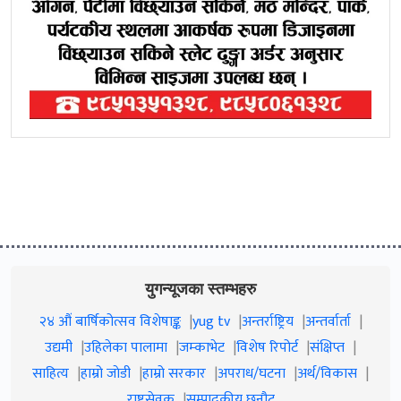
युगन्यूजका स्तम्भहरु
२४ औं बार्षिकोत्सव विशेषाङ्क
yug tv
अन्तर्राष्ट्रिय
अन्तर्वार्ता
उद्यमी
उहिलेका पालामा
जम्काभेट
विशेष रिपोर्ट
संक्षिप्त
साहित्य
हाम्रो जाेडी
हाम्रो सरकार
अपराध/घटना
अर्थ/विकास
राष्ट्रसेवक
सम्पादकीय छनौट