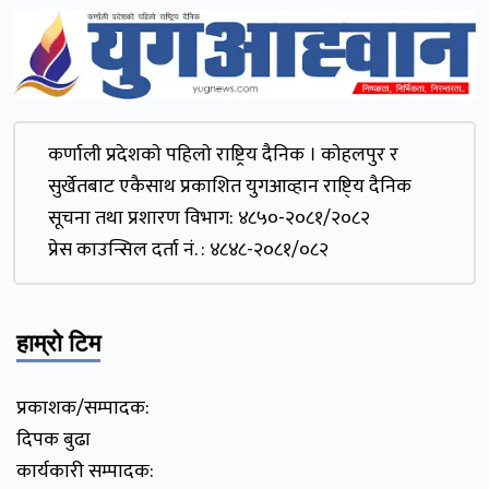
कर्णाली प्रदेशकाे पहिलाे राष्ट्रिय दैनिक । काेहलपुर र
सुर्खेतबाट एकैसाथ प्रकाशित युगआव्हान राष्टि्य दैनिक
सूचना तथा प्रशारण विभाग: ४८५०-२०८१/२०८२
प्रेस काउन्सिल दर्ता नं. : ४८४८-२०८१/०८२
हाम्रो टिम
प्रकाशक/सम्पादक:
दिपक बुढा
कार्यकारी सम्पादक: