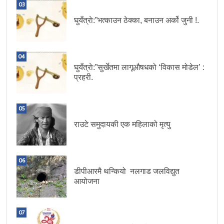
03
घुयँत्राे:”भत्काउन ठेक्का, बनाउन अर्को जुनी !.
04
घुयँत्राे:”सुर्खेतमा लागूऔषधको ‘विकास मोडेल’ :
प्रहरी.
05
राउटे समुदायकी एक महिलाको मृत्यु
06
डीपीआरमै थन्कियो नलगाड जलविद्युत
आयोजना
07