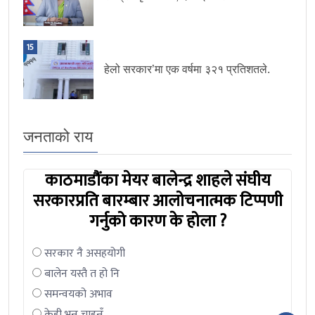
15
हेलो सरकार’मा एक वर्षमा ३२१ प्रतिशतले.
जनताको राय
काठमाडौंका मेयर बालेन्द्र शाहले संघीय
सरकारप्रति बारम्बार आलोचनात्मक टिप्पणी
गर्नुको कारण के होला ?
सरकार नै असहयोगी
बालेन यस्तै त हो नि
समन्वयको अभाव
केही भन्न चाहन्नँ