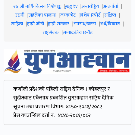
२४ औं बार्षिकोत्सव विशेषाङ्क
yug tv
अन्तर्राष्ट्रिय
अन्तर्वार्ता
उद्यमी
उहिलेका पालामा
जम्काभेट
विशेष रिपोर्ट
संक्षिप्त
साहित्य
हाम्रो जाेडी
हाम्रो सरकार
अपराध/घटना
अर्थ/विकास
राष्ट्रसेवक
सम्पादकीय छनौट
कर्णाली प्रदेशकाे पहिलाे राष्ट्रिय दैनिक । काेहलपुर र
सुर्खेतबाट एकैसाथ प्रकाशित युगआव्हान राष्टि्य दैनिक
सूचना तथा प्रशारण विभाग: ४८५०-२०८१/२०८२
प्रेस काउन्सिल दर्ता नं. : ४८४८-२०८१/०८२