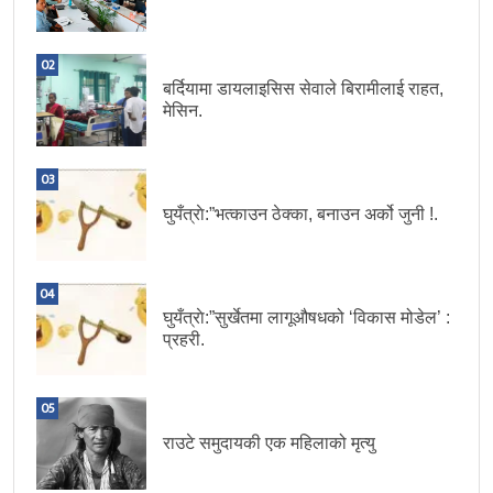
02
बर्दियामा डायलाइसिस सेवाले बिरामीलाई राहत,
मेसिन.
03
घुयँत्राे:”भत्काउन ठेक्का, बनाउन अर्को जुनी !.
04
घुयँत्राे:”सुर्खेतमा लागूऔषधको ‘विकास मोडेल’ :
प्रहरी.
05
राउटे समुदायकी एक महिलाको मृत्यु