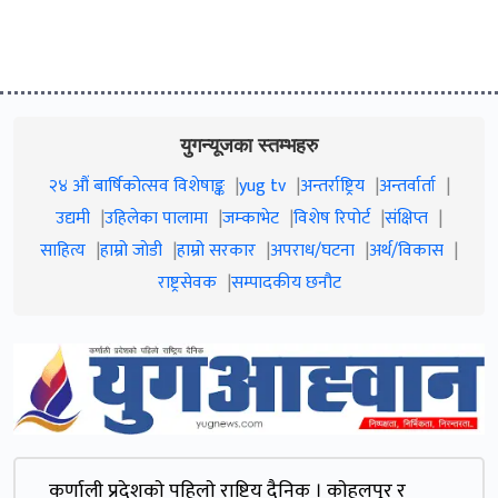
युगन्यूजका स्तम्भहरु
२४ औं बार्षिकोत्सव विशेषाङ्क
yug tv
अन्तर्राष्ट्रिय
अन्तर्वार्ता
उद्यमी
उहिलेका पालामा
जम्काभेट
विशेष रिपोर्ट
संक्षिप्त
साहित्य
हाम्रो जाेडी
हाम्रो सरकार
अपराध/घटना
अर्थ/विकास
राष्ट्रसेवक
सम्पादकीय छनौट
कर्णाली प्रदेशकाे पहिलाे राष्ट्रिय दैनिक । काेहलपुर र