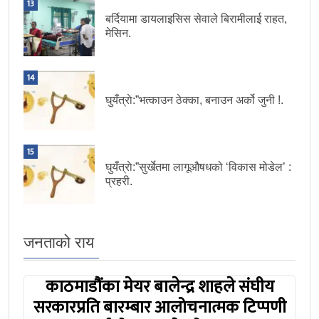
13
बर्दियामा डायलाइसिस सेवाले बिरामीलाई राहत,
मेसिन.
14
घुयँत्राे:”भत्काउन ठेक्का, बनाउन अर्को जुनी !.
15
घुयँत्राे:”सुर्खेतमा लागूऔषधको ‘विकास मोडेल’ :
प्रहरी.
जनताको राय
काठमाडौंका मेयर बालेन्द्र शाहले संघीय
सरकारप्रति बारम्बार आलोचनात्मक टिप्पणी