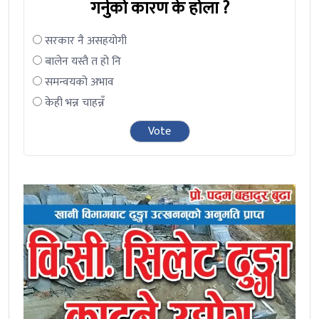
गर्नुको कारण के होला ?
सरकार नै असहयोगी
बालेन यस्तै त हो नि
समन्वयको अभाव
केही भन्न चाहन्नँ