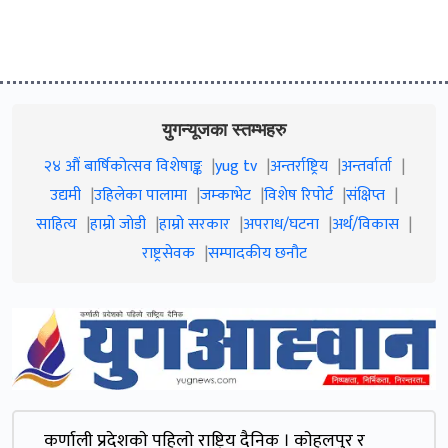
युगन्यूजका स्तम्भहरु
२४ औं बार्षिकोत्सव विशेषाङ्क
yug tv
अन्तर्राष्ट्रिय
अन्तर्वार्ता
उद्यमी
उहिलेका पालामा
जम्काभेट
विशेष रिपोर्ट
संक्षिप्त
साहित्य
हाम्रो जाेडी
हाम्रो सरकार
अपराध/घटना
अर्थ/विकास
राष्ट्रसेवक
सम्पादकीय छनौट
कर्णाली प्रदेशकाे पहिलाे राष्ट्रिय दैनिक । काेहलपुर र