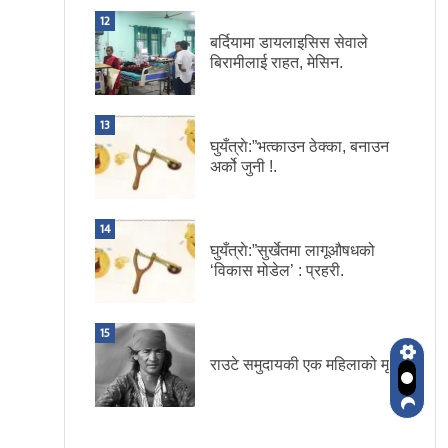
12
बर्दियामा डायलाइसिस सेवाले
बिरामीलाई राहत, मेसिन.
13
घुयँत्राे:”भत्काउन ठेक्का, बनाउन
अर्को जुनी !.
14
घुयँत्राे:”सुर्खेतमा लागूऔषधको
‘विकास मोडेल’ : प्रहरी.
15
राउटे समुदायकी एक महिलाको मृत्यु