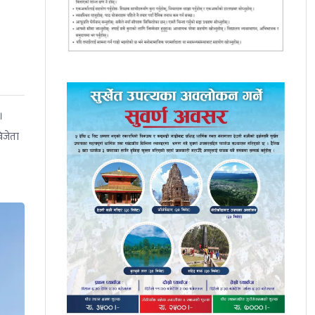
।
िजेता