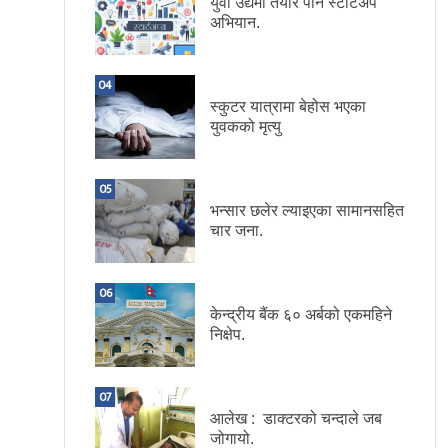
युवा उद्यमी तयार पार्न स्टार्टअप
अभियान.
04
स्कुटर यात्रामा बेहोस भएका
युवकको मृत्यु
05
भन्सार छलेर ल्याइएका सामानसहित
चार जना.
06
केन्द्रीय बैंक ६० अर्बको एकमहिने
निक्षेप.
07
आलेख : डाक्टरको चन्दाले जब
जोगायो.