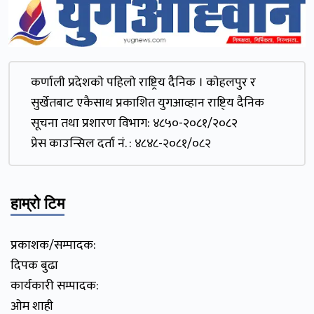
कर्णाली प्रदेशकाे पहिलाे राष्ट्रिय दैनिक । काेहलपुर र
सुर्खेतबाट एकैसाथ प्रकाशित युगआव्हान राष्टि्य दैनिक
सूचना तथा प्रशारण विभाग: ४८५०-२०८१/२०८२
प्रेस काउन्सिल दर्ता नं. : ४८४८-२०८१/०८२
हाम्रो टिम
प्रकाशक/सम्पादक:
दिपक बुढा
कार्यकारी सम्पादक:
ओम शाही