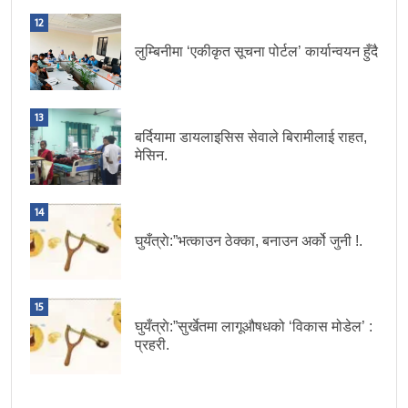
12
लुम्बिनीमा ‘एकीकृत सूचना पोर्टल’ कार्यान्वयन हुँदै
13
बर्दियामा डायलाइसिस सेवाले बिरामीलाई राहत,
मेसिन.
14
घुयँत्राे:”भत्काउन ठेक्का, बनाउन अर्को जुनी !.
15
घुयँत्राे:”सुर्खेतमा लागूऔषधको ‘विकास मोडेल’ :
प्रहरी.