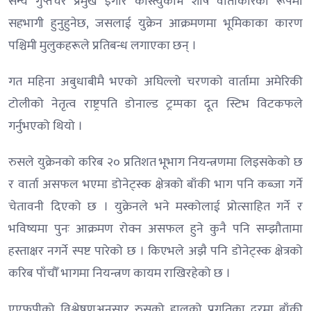
सैन्य गुप्तचर प्रमुख इगोर कोस्त्युकोभ शीर्ष वार्ताकारका रूपमा
सहभागी हुनुहुनेछ, जसलाई युक्रेन आक्रमणमा भूमिकाका कारण
पश्चिमी मुलुकहरूले प्रतिबन्ध लगाएका छन् ।
गत महिना अबुधाबीमै भएको अघिल्लो चरणको वार्तामा अमेरिकी
टोलीको नेतृत्व राष्ट्रपति डोनाल्ड ट्रम्पका दूत स्टिभ विटकफले
गर्नुभएको थियो ।
रुसले युक्रेनको करिब २० प्रतिशत भूभाग नियन्त्रणमा लिइसकेको छ
र वार्ता असफल भएमा डोनेट्स्क क्षेत्रको बाँकी भाग पनि कब्जा गर्ने
चेतावनी दिएको छ । युक्रेनले भने मस्कोलाई प्रोत्साहित गर्ने र
भविष्यमा पुनः आक्रमण रोक्न असफल हुने कुनै पनि सम्झौतामा
हस्ताक्षर नगर्ने स्पष्ट पारेको छ । किएभले अझै पनि डोनेट्स्क क्षेत्रको
करिब पाँचौँ भागमा नियन्त्रण कायम राखिरहेको छ ।
एएफपीको विश्लेषणअनुसार रुसको हालको प्रगतिका दरमा बाँकी