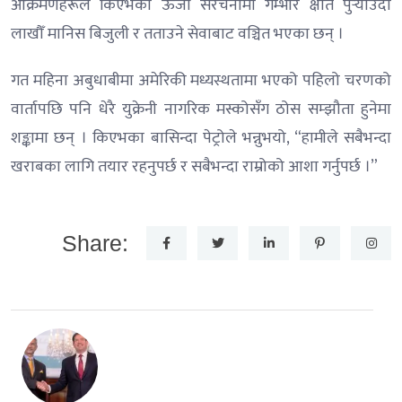
आक्रमणहरूले किएभको ऊर्जा संरचनामा गम्भीर क्षति पुर्‍याउँदा
लाखौँ मानिस बिजुली र तताउने सेवाबाट वञ्चित भएका छन् ।
गत महिना अबुधाबीमा अमेरिकी मध्यस्थतामा भएको पहिलो चरणको
वार्तापछि पनि धेरै युक्रेनी नागरिक मस्कोसँग ठोस सम्झौता हुनेमा
शङ्कामा छन् । किएभका बासिन्दा पेट्रोले भन्नुभयो, “हामीले सबैभन्दा
खराबका लागि तयार रहनुपर्छ र सबैभन्दा राम्रोको आशा गर्नुपर्छ ।”
Share: