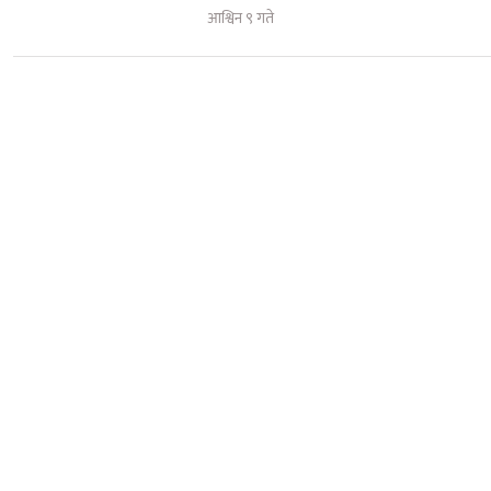
आश्विन ९ गते