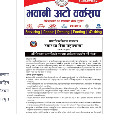
 जसमा
वञ्चित
सेवामा
ारभुत