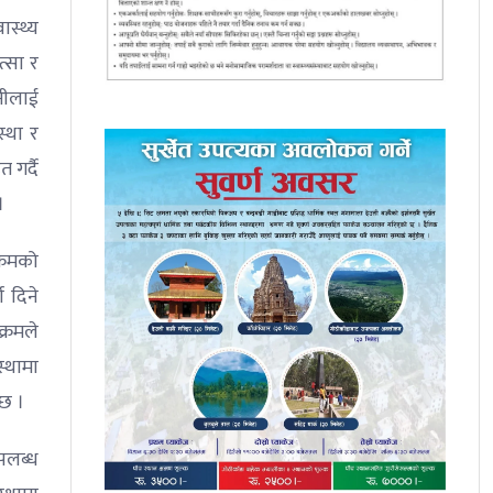
ास्थ्य
त्सा र
ानीलाई
स्था र
 गर्दै
।
क्रमको
श दिने
क्रमले
्थामा
 छ ।
पलब्ध