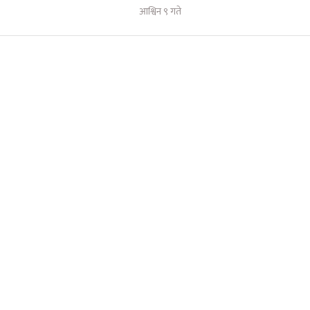
आश्विन ९ गते