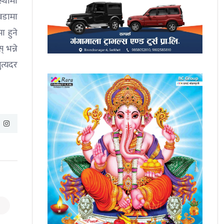
्थामा
 वडामा
ा हुने
 भन्ने
ुत्यदर