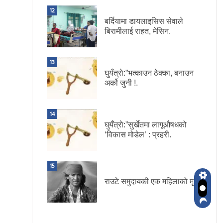
12
बर्दियामा डायलाइसिस सेवाले
बिरामीलाई राहत, मेसिन.
13
घुयँत्राे:”भत्काउन ठेक्का, बनाउन
अर्को जुनी !.
14
घुयँत्राे:”सुर्खेतमा लागूऔषधको
‘विकास मोडेल’ : प्रहरी.
15
राउटे समुदायकी एक महिलाको मृत्यु