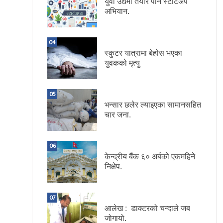
युवा उद्यमी तयार पार्न स्टार्टअप
अभियान.
04
स्कुटर यात्रामा बेहोस भएका
युवकको मृत्यु
05
भन्सार छलेर ल्याइएका सामानसहित
चार जना.
06
केन्द्रीय बैंक ६० अर्बको एकमहिने
निक्षेप.
07
आलेख : डाक्टरको चन्दाले जब
जोगायो.