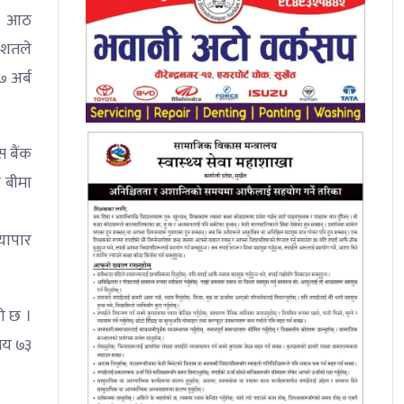
सय आठ
िशतले
 अर्ब
 बैंक
 बीमा
यापार
को छ ।
सय ७३