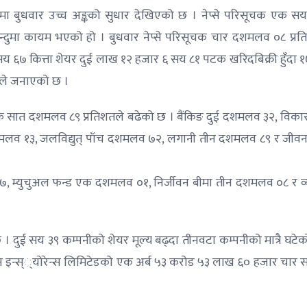
सूचकमा बुधवार उच्च अङ्कको सुधार देखिएको छ । नेप्से परिसूचक एक 
दुमा कायम भएको हो । बुधवार नेप्से परिसूचक चार दशमलव ०८ प्रत
 ६७ कित्ता शेयर दुई लाख १२ हजार ६ सय ८१ पटक खरिदबिक्री हुँदा १७
ेले जनाएको छ ।
क सात दशमलव ८९ प्रतिशतले बढेको छ । बैंकिङ दुई दशमलव ३२, विकास
मलव १३, जलविद्युत् पाँच दशमलव ७२, लगानी तीन दशमलव ८९ र जीवन
 १७, म्युचुअल फन्ड एक दशमलव ०१, निर्जीवन बीमा तीन दशमलव ०८ र व्
। दुई सय ३९ कम्पनीको शेयर मूल्य बढ्दा तीनवटा कम्पनीको मात्रै घटे
इन्स््योरेन्स लिमिटेडको एक अर्ब ५३ करोड ५३ लाख ६० हजार चार 