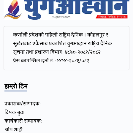
कर्णाली प्रदेशकाे पहिलाे राष्ट्रिय दैनिक । काेहलपुर र
सुर्खेतबाट एकैसाथ प्रकाशित युगआव्हान राष्टि्य दैनिक
सूचना तथा प्रशारण विभाग: ४८५०-२०८१/२०८२
प्रेस काउन्सिल दर्ता नं. : ४८४८-२०८१/०८२
हाम्रो टिम
प्रकाशक/सम्पादक:
दिपक बुढा
कार्यकारी सम्पादक:
ओम शाही