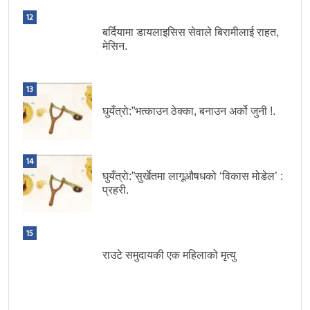
12
बर्दियामा डायलाइसिस सेवाले बिरामीलाई राहत,
मेसिन.
13
घुयँत्राे:”भत्काउन ठेक्का, बनाउन अर्को जुनी !.
14
घुयँत्राे:”सुर्खेतमा लागूऔषधको ‘विकास मोडेल’ :
प्रहरी.
15
राउटे समुदायकी एक महिलाको मृत्यु