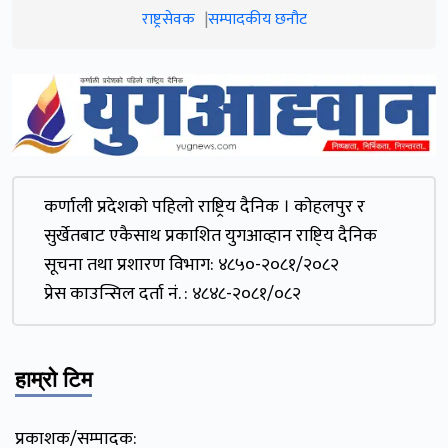
राष्ट्रसेवक
सम्पादकीय छनौट
कर्णाली प्रदेशकाे पहिलाे राष्ट्रिय दैनिक । काेहलपुर र
सुर्खेतबाट एकैसाथ प्रकाशित युगआव्हान राष्टि्य दैनिक
सूचना तथा प्रशारण विभाग: ४८५०-२०८१/२०८२
प्रेस काउन्सिल दर्ता नं. : ४८४८-२०८१/०८२
हाम्रो टिम
प्रकाशक/सम्पादक: