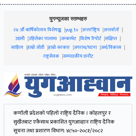
युगन्यूजका स्तम्भहरु
२४ औं बार्षिकोत्सव विशेषाङ्क
yug tv
अन्तर्राष्ट्रिय
अन्तर्वार्ता
उद्यमी
उहिलेका पालामा
जम्काभेट
विशेष रिपोर्ट
संक्षिप्त
साहित्य
हाम्रो जाेडी
हाम्रो सरकार
अपराध/घटना
अर्थ/विकास
राष्ट्रसेवक
सम्पादकीय छनौट
कर्णाली प्रदेशकाे पहिलाे राष्ट्रिय दैनिक । काेहलपुर र
सुर्खेतबाट एकैसाथ प्रकाशित युगआव्हान राष्टि्य दैनिक
सूचना तथा प्रशारण विभाग: ४८५०-२०८१/२०८२