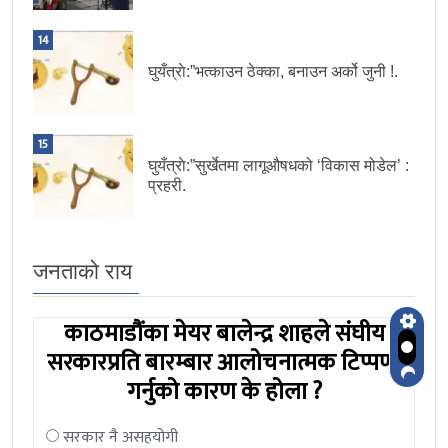
14
घुयँत्राे:”भत्काउन ठेक्का, बनाउन अर्को जुनी !.
15
घुयँत्राे:”सुर्खेतमा लागूऔषधको ‘विकास मोडेल’ :
प्रहरी.
जनताको राय
काठमाडौंका मेयर बालेन्द्र शाहले संघीय
सरकारप्रति बारम्बार आलोचनात्मक टिप्पणी
गर्नुको कारण के होला ?
सरकार नै असहयोगी