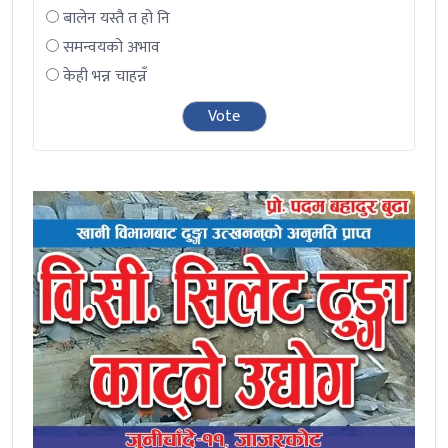
बालेन यस्तै त हो नि
समन्वयको अभाव
केही भन्न चाहन्नँ