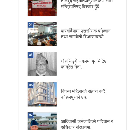
तीनबुँदे सहमतिअनुसार कर्णालीमा
मन्त्रिपरिषद् विस्तार हुँदै
04
बारबर्दियामा प्रारम्भिक पहिचान
तथा समावेशी शिक्षासम्बन्धी.
05
गोरुसिङ्गे जंगलमा मृत भेटिए
कांग्रेस नेता.
06
विपन्न महिलाको सहारा बन्दै
कोहलपुरको एच.
07
आदिवासी जनजातिको पहिचान र
अधिकार संरक्षणमा.