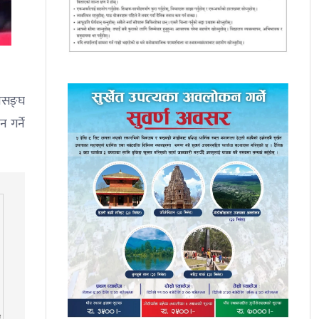
ासङ्घ
गर्ने