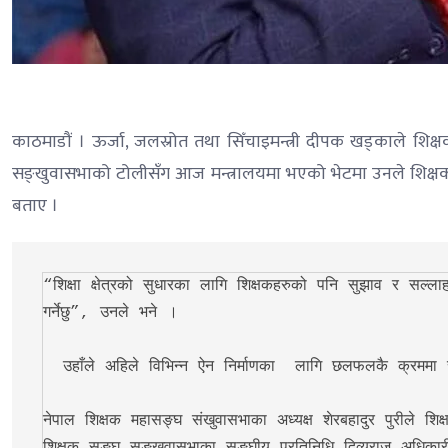
काठमाडौं । ऊर्जा, जलस्रोत तथा सिँचाइमन्त्री दीपक खड्काले शिक
सङ्खुवासभाको टोलीसँग आज मन्त्रालयमा भएको भेटमा उनले शिक्ष
बताए ।
“शिक्षा क्षेत्रको सुधारका लागि शिक्षकहरुको पनि सुझाव र सल्ला
गर्नेछु”, उनले भने ।

  उहाँले अहिले विभिन्न ऐन निर्माणका  लागि छलफलकै क्रममा रहेको उल्लेख गर्दै सरकार समयसापेक्ष ऐन निर्माणमा लागेको बताए । 

नेपाल शिक्षक महासङ्घ संखुवासभाका अध्यक्ष शेरबहादुर पुरीले शि