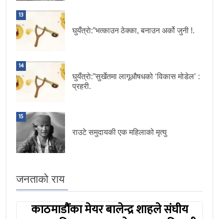
13
घुयँत्राे:”भत्काउन ठेक्का, बनाउन अर्को जुनी !.
14
घुयँत्राे:”सुर्खेतमा लागूऔषधको ‘विकास मोडेल’ :
प्रहरी.
15
राउटे समुदायकी एक महिलाको मृत्यु
जनताको राय
काठमाडौंका मेयर बालेन्द्र शाहले संघीय