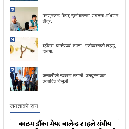
13
मनसुनजन्य विपद् न्यूनीकरणमा सचेतना अभियान
तीव्र.
14
घुयँत्राे:”कमरेडको सपना : एकीकरणको लड्डु,
हातमा.
15
कर्णालीको ऊर्जामा लगानी: जगदुल्लाबाट
उत्पादित विजुली .
जनताको राय
काठमाडौंका मेयर बालेन्द्र शाहले संघीय