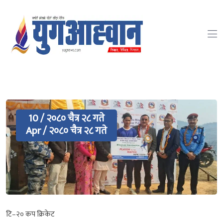
10 / २०८० चैत्र २८ गते
Apr / २०८० चैत्र २८ गते
टि–२० कप क्रिकेट