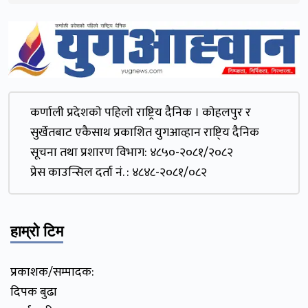
कर्णाली प्रदेशकाे पहिलाे राष्ट्रिय दैनिक । काेहलपुर र
सुर्खेतबाट एकैसाथ प्रकाशित युगआव्हान राष्टि्य दैनिक
सूचना तथा प्रशारण विभाग: ४८५०-२०८१/२०८२
प्रेस काउन्सिल दर्ता नं. : ४८४८-२०८१/०८२
हाम्रो टिम
प्रकाशक/सम्पादक:
दिपक बुढा