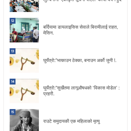
12
बर्दियामा डायलाइसिस सेवाले बिरामीलाई राहत,
मेसिन.
13
घुयँत्राे:”भत्काउन ठेक्का, बनाउन अर्को जुनी !.
14
घुयँत्राे:”सुर्खेतमा लागूऔषधको ‘विकास मोडेल’ :
प्रहरी.
15
राउटे समुदायकी एक महिलाको मृत्यु