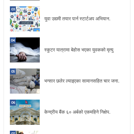
03
युवा उद्यमी तयार पार्न स्टार्टअप अभियान.
04
स्कुटर यात्रामा बेहोस भएका युवकको मृत्यु
05
भन्सार छलेर ल्याइएका सामानसहित चार जना.
06
केन्द्रीय बैंक ६० अर्बको एकमहिने निक्षेप.
07