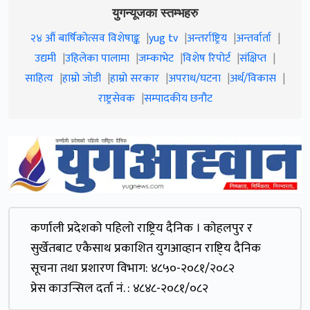
युगन्यूजका स्तम्भहरु
२४ औं बार्षिकोत्सव विशेषाङ्क
yug tv
अन्तर्राष्ट्रिय
अन्तर्वार्ता
उद्यमी
उहिलेका पालामा
जम्काभेट
विशेष रिपोर्ट
संक्षिप्त
साहित्य
हाम्रो जाेडी
हाम्रो सरकार
अपराध/घटना
अर्थ/विकास
राष्ट्रसेवक
सम्पादकीय छनौट
कर्णाली प्रदेशकाे पहिलाे राष्ट्रिय दैनिक । काेहलपुर र
सुर्खेतबाट एकैसाथ प्रकाशित युगआव्हान राष्टि्य दैनिक
सूचना तथा प्रशारण विभाग: ४८५०-२०८१/२०८२
प्रेस काउन्सिल दर्ता नं. : ४८४८-२०८१/०८२