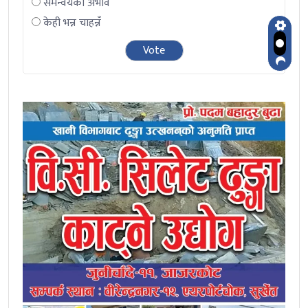
समन्वयको अभाव
केही भन्न चाहन्नँ