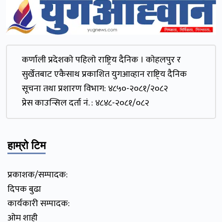
कर्णाली प्रदेशकाे पहिलाे राष्ट्रिय दैनिक । काेहलपुर र
सुर्खेतबाट एकैसाथ प्रकाशित युगआव्हान राष्टि्य दैनिक
सूचना तथा प्रशारण विभाग: ४८५०-२०८१/२०८२
प्रेस काउन्सिल दर्ता नं. : ४८४८-२०८१/०८२
हाम्रो टिम
प्रकाशक/सम्पादक:
दिपक बुढा
कार्यकारी सम्पादक:
ओम शाही