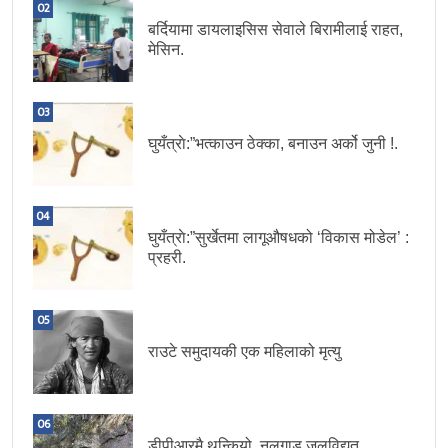
02
बर्दियामा डायलाइसिस सेवाले बिरामीलाई राहत,
मेसिन.
03
घुयँत्राे:”भत्काउन ठेक्का, बनाउन अर्को जुनी !.
04
घुयँत्राे:”सुर्खेतमा लागूऔषधको ‘विकास मोडेल’ :
प्रहरी.
05
राउटे समुदायकी एक महिलाको मृत्यु
06
डीपीआरमै थन्कियो नलगाड जलविद्युत