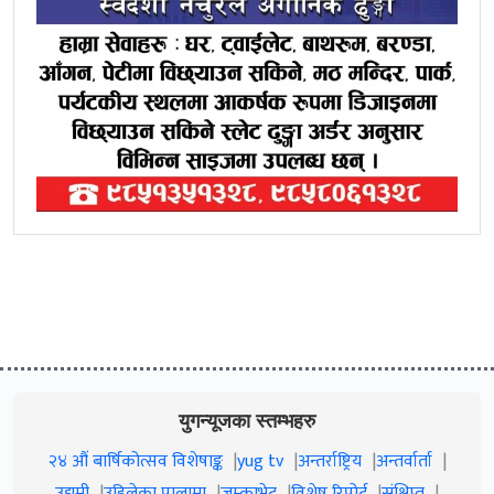
युगन्यूजका स्तम्भहरु
२४ औं बार्षिकोत्सव विशेषाङ्क
yug tv
अन्तर्राष्ट्रिय
अन्तर्वार्ता
उद्यमी
उहिलेका पालामा
जम्काभेट
विशेष रिपोर्ट
संक्षिप्त