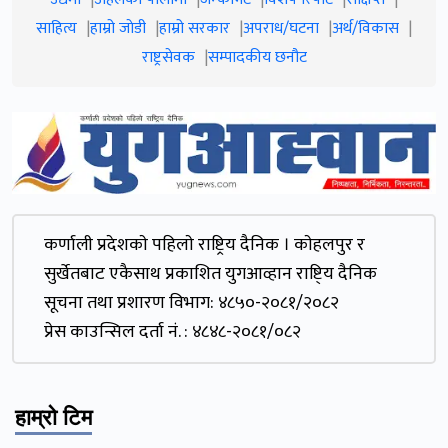
साहित्य
हाम्रो जाेडी
हाम्रो सरकार
अपराध/घटना
अर्थ/विकास
राष्ट्रसेवक
सम्पादकीय छनौट
कर्णाली प्रदेशकाे पहिलाे राष्ट्रिय दैनिक । काेहलपुर र
सुर्खेतबाट एकैसाथ प्रकाशित युगआव्हान राष्टि्य दैनिक
सूचना तथा प्रशारण विभाग: ४८५०-२०८१/२०८२
प्रेस काउन्सिल दर्ता नं. : ४८४८-२०८१/०८२
हाम्रो टिम