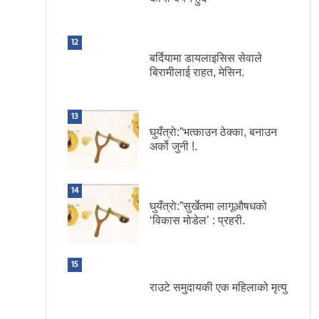
12
बर्दियामा डायलाइसिस सेवाले
बिरामीलाई राहत, मेसिन.
13
घुयँत्राे:”भत्काउन ठेक्का, बनाउन
अर्को जुनी !.
14
घुयँत्राे:”सुर्खेतमा लागूऔषधको
‘विकास मोडेल’ : प्रहरी.
15
राउटे समुदायकी एक महिलाको मृत्यु