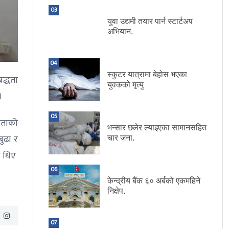
03
युवा उद्यमी तयार पार्न स्टार्टअप
अभियान.
04
स्कुटर यात्रामा बेहोस भएका
बद्धता
युवकको मृत्यु
।
05
िताको
भन्सार छलेर ल्याइएका सामानसहित
बुढा र
चार जना.
का थिए
06
केन्द्रीय बैंक ६० अर्बको एकमहिने
निक्षेप.
07