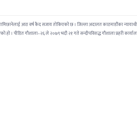
न्दीप लामिछानेलाई आठ वर्ष कैद सजाय तोकिएको छ । जिल्ला अदालत काठमाडौंका न्यायाध
ो हो । पीडित गौशाला–२६ ले २०७९ भदौ २१ गते सन्दीपविरुद्ध गौशाला प्रहरी कार्या