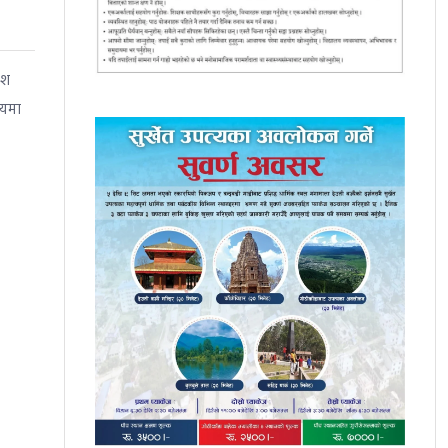
ीश
लयमा