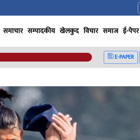
समाचार
सम्पादकीय
खेलकुद
विचार
समाज
ई-पेपर
E-PAPER