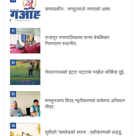
सम्पादकीय : जगदुल्लाले जगाएको आशा
11
राजापुर नगरपालिकामा मानव बेचबिखन
नियन्त्रण स्थानीय.
12
नेपालगञ्जको इट्टा भट्टामा पर्खाल भत्किँदा दुई.
13
मनसुनजन्य विपद् न्यूनीकरणमा सचेतना अभियान
तीव्र.
14
घुयँत्राे:”कमरेडको सपना : एकीकरणको लड्डु,