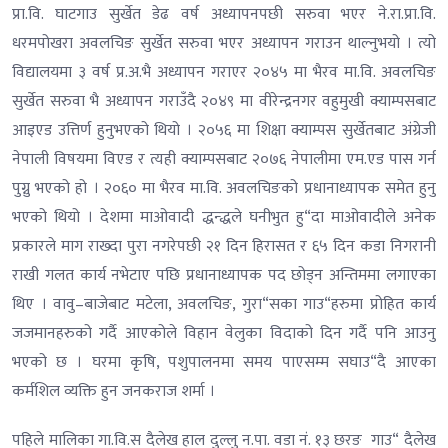
प्रा.वि. घाटगाउ सुर्खेत डेढ वर्ष अध्यापनपछी सरुवा भएर ने.रा.प्रा.वि.
धरमपोखरा अवलचिङ सुर्खेत सरुवा भएर अध्यापन गराउन थाल्नुभयो । त्यो
विद्यालयमा ३ वर्ष प्र.अ.भै अध्यापन गराएर २०४५ मा भैरव मा.वि. अवलचिङ
सुर्खेत सरुवा भै अध्यापन गराउँदै २०४९ मा वीरेन्द्रनगर वहुमुखी क्याम्पसबाट
आइएड उत्तिर्ण हुनुभएको थियो । २०५६ मा शिक्षा क्याम्पस सुर्खेतबाट अंग्रेजी
नेपाली विषयमा विएड र त्यही क्याम्पसबाट २०७६ नेपालीमा एम.एड पास गर्न
पुग्नु भएको हो । २०६० मा भैरव मा.वि. अवलचिङको प्रधानाध्यापक समेत हुनु
भएको थियो । देशमा माओवादी द्धन्द्धले घनीभुत हु“दा माओवादीले अनेक
प्रकारले माग राख्दा पुरा नगरेपछी २१ दिन हिरासत र ६५ दिन कडा निगरानी
राखी गलत कार्य नभेटाए पछि प्रधानाध्यापक पद छोड्न अन्तिममा लगाएका
थिए । वावु–बाजेबाट मटेला, अवलचिङ, गुरा“सका गाउ“हरुमा प्रोहित कार्य
जजमानहरुको गर्दै आएकोले विहान वेलुका विदाको दिन गर्दै पनि आउनु
भएको छ । घरमा कृषि, पशुपालनमा समय पाएसम्म सघाउ“दै आएका
कर्मशिल व्यक्ति हुन जनकराज शर्मा ।
पहिले मालिका गा.वि.स दैलेख हाल दुल्लु न.पा. वडा नं. १३ छरङ गाउ“ दैलेख