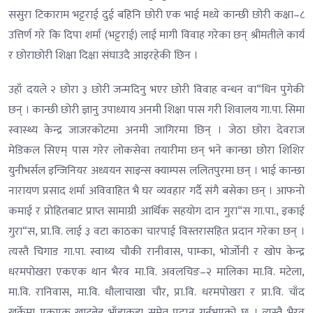
ससुरा टिकाराम भट्टराई दुई बहिनि छोरी एक भाई मध्ये कान्छी छोरी कक्षा–८
उत्तिर्ण गरे कि दिपा शर्मा (भट्टराई) लाई मागी विवाह गरेका छन् श्रीमतीले कार्य
र छोराछोरी शिक्षा दिक्षा संघाउदै आइरहेकी छिन ।
उहाँ दयले २ छोरा ३ छोरी जन्मदिनु भएर छोरी विवाह वन्धन वा“धिन पुगेकी
छन् । कान्छी छोरी ज्ञानु उपाध्याय अनमी शिक्षा पास गरी शिवालय गा.पा. सिमा
स्वास्थ्य केन्द्र जाजरकोटमा अनमी जागिरमा छिन् । जेठा छोरा देवराज
मेडिकल सिएम् पास गरेर लोकसेवा तयारीमा छन् भने कान्छा छोरा शिशिर
युनीभर्सल इन्जिनियर अध्ययन साइन्स क्याम्पस ललितपुरमा छन् । भाई कान्छा
नारायण प्रसाद शर्मा अविवाहित भै घर व्यवहार गर्दै संगै बसेका छन् । आफनो
कमाई र प्रोहितबाट प्राप्त सामाग्री आर्थिक सहयोग दान गुरा“स गा.पा., इकाई
गुरा“स, प्रा.वि. लाई ३ वटा काठका चारपाई विस्तरासहित प्रदान गरेका छन् ।
त्यस्तै चिगाड गा.पा. स्वाथ्य चौकी रानीवास, पाम्का, भोर्जोनी र खोप केन्द्र
धरमपोखरा एकएक थान भैरव मा.वि. अवलचिङ–२ मालिका मा.वि. मटेला,
मा.वि. रानिवास, मा.वि. धौलाचाखा चौर, प्रा.वि. धरमपोखरा र प्रा.वि. चाँद
खर्केमा एकएक खाटबेड भाँडाकुडा समेत प्रदान गर्नुभएको छ । त्यस्तै भैरव