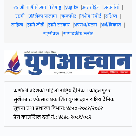
२४ औं बार्षिकोत्सव विशेषाङ्क
yug tv
अन्तर्राष्ट्रिय
अन्तर्वार्ता
उद्यमी
उहिलेका पालामा
जम्काभेट
विशेष रिपोर्ट
संक्षिप्त
साहित्य
हाम्रो जाेडी
हाम्रो सरकार
अपराध/घटना
अर्थ/विकास
राष्ट्रसेवक
सम्पादकीय छनौट
कर्णाली प्रदेशकाे पहिलाे राष्ट्रिय दैनिक । काेहलपुर र
सुर्खेतबाट एकैसाथ प्रकाशित युगआव्हान राष्टि्य दैनिक
सूचना तथा प्रशारण विभाग: ४८५०-२०८१/२०८२
प्रेस काउन्सिल दर्ता नं. : ४८४८-२०८१/०८२