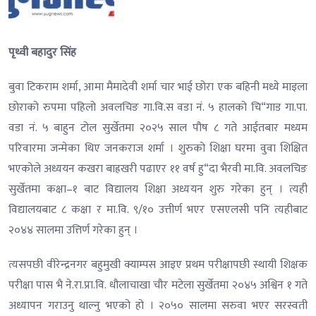
पृथ्वी बहादुर सिंह
बुवा टिकराम शर्मा, आमा मैमादेवी शर्मा चार भाई छोरा एक बहिनी मध्ये माइला
छोराको रुपमा पहिलो अवलचिङ गा.वि.स वडा नं. ५ हालको चि“गाड गा.पा.
वडा नं. ५ बाहुन टोल सुर्खेतमा २०२५ साल पौष ८ गते आईतबार मध्यम
परिवारमा जन्मेका थिए जनकराज शर्मा । शुरुको शिक्षा घरमा वुवा शिक्षित
भएकोले अध्ययन कखरा बाह्रखरी पढाएर ११ वर्ष हु“दा भैरवी मा.वि. अवलचिङ
सुर्खेतमा कक्षा–१ बाट विद्यालय शिक्षा अध्ययन शुरु गरेका हुन् । त्यही
विद्यालयबाट ८ कक्षा र मा.वि. ९/१० उत्तीर्ण भएर एसएलसी पनि त्यहीबाट
२०४४ सालमा उत्तिर्ण गरेका हुन् ।
त्यसपछी वीरेन्द्रनगर बहुमुखी क्याम्पस आइए प्रथम परीक्षापछी स्थायी शिक्षक
परीक्षा पास भै ने.रा.प्रा.वि. धौलाचाखा चौर मटेला सुर्खेतमा २०४५ अश्विन १ गते
अध्यापन गराउनु थाल्नु भएको हो । २०५० सालमा सरुवा भएर सरस्वती