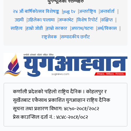
युगन्यूजका स्तम्भहरु
२४ औं बार्षिकोत्सव विशेषाङ्क
yug tv
अन्तर्राष्ट्रिय
अन्तर्वार्ता
उद्यमी
उहिलेका पालामा
जम्काभेट
विशेष रिपोर्ट
संक्षिप्त
साहित्य
हाम्रो जाेडी
हाम्रो सरकार
अपराध/घटना
अर्थ/विकास
राष्ट्रसेवक
सम्पादकीय छनौट
कर्णाली प्रदेशकाे पहिलाे राष्ट्रिय दैनिक । काेहलपुर र
सुर्खेतबाट एकैसाथ प्रकाशित युगआव्हान राष्टि्य दैनिक
सूचना तथा प्रशारण विभाग: ४८५०-२०८१/२०८२
प्रेस काउन्सिल दर्ता नं. : ४८४८-२०८१/०८२