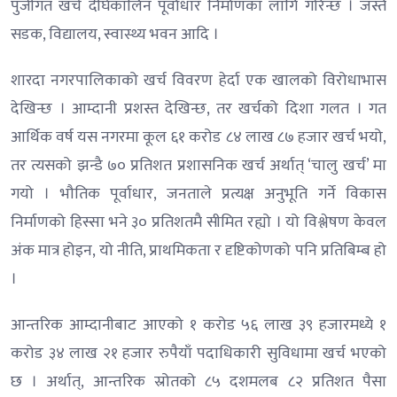
पुँजीगत खर्च दीर्घकालिन पूर्वाधार निर्माणका लागि गरिन्छ । जस्तै
सडक, विद्यालय, स्वास्थ्य भवन आदि ।
शारदा नगरपालिकाको खर्च विवरण हेर्दा एक खालको विरोधाभास
देखिन्छ । आम्दानी प्रशस्त देखिन्छ, तर खर्चको दिशा गलत । गत
आर्थिक वर्ष यस नगरमा कूल ६१ करोड ८४ लाख ८७ हजार खर्च भयो,
तर त्यसको झन्डै ७० प्रतिशत प्रशासनिक खर्च अर्थात् ‘चालु खर्च’ मा
गयो । भौतिक पूर्वाधार, जनताले प्रत्यक्ष अनुभूति गर्ने विकास
निर्माणको हिस्सा भने ३० प्रतिशतमै सीमित रह्यो । यो विश्लेषण केवल
अंक मात्र होइन, यो नीति, प्राथमिकता र दृष्टिकोणको पनि प्रतिबिम्ब हो
।
आन्तरिक आम्दानीबाट आएको १ करोड ५६ लाख ३९ हजारमध्ये १
करोड ३४ लाख २१ हजार रुपैयाँ पदाधिकारी सुविधामा खर्च भएको
छ । अर्थात्, आन्तरिक स्रोतको ८५ दशमलब ८२ प्रतिशत पैसा