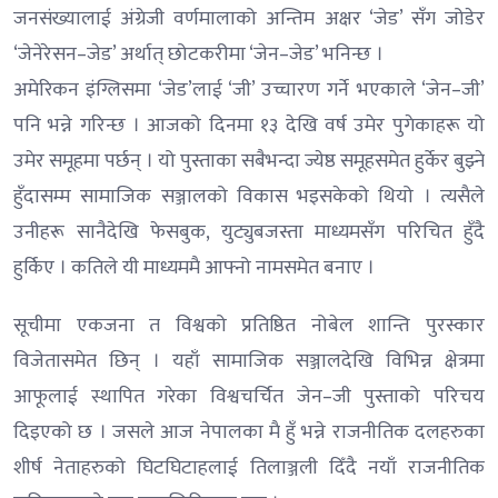
जनसंख्यालाई अंग्रेजी वर्णमालाको अन्तिम अक्षर ‘जेड’ सँग जोडेर
‘जेनेरेसन–जेड’ अर्थात् छोटकरीमा ‘जेन–जेड’ भनिन्छ ।
अमेरिकन इंग्लिसमा ‘जेड’लाई ‘जी’ उच्चारण गर्ने भएकाले ‘जेन–जी’
पनि भन्ने गरिन्छ । आजको दिनमा १३ देखि वर्ष उमेर पुगेकाहरू यो
उमेर समूहमा पर्छन् । यो पुस्ताका सबैभन्दा ज्येष्ठ समूहसमेत हुर्केर बुझ्ने
हुँदासम्म सामाजिक सञ्जालको विकास भइसकेको थियो । त्यसैले
उनीहरू सानैदेखि फेसबुक, युट्युबजस्ता माध्यमसँग परिचित हुँदै
हुर्किए । कतिले यी माध्यममै आफ्नो नामसमेत बनाए ।
सूचीमा एकजना त विश्वको प्रतिष्ठित नोबेल शान्ति पुरस्कार
विजेतासमेत छिन् । यहाँ सामाजिक सञ्जालदेखि विभिन्न क्षेत्रमा
आफूलाई स्थापित गरेका विश्वचर्चित जेन–जी पुस्ताको परिचय
दिइएको छ । जसले आज नेपालका मै हुँ भन्ने राजनीतिक दलहरुका
शीर्ष नेताहरुको घिटघिटाहलाई तिलाञ्जली दिँदै नयाँ राजनीतिक