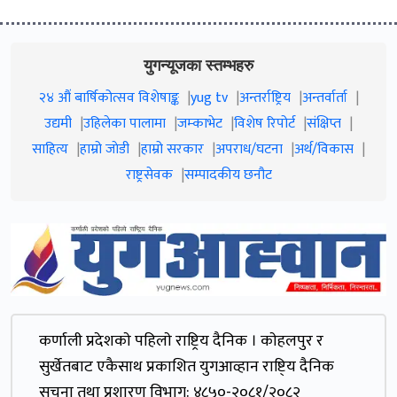
युगन्यूजका स्तम्भहरु
२४ औं बार्षिकोत्सव विशेषाङ्क
yug tv
अन्तर्राष्ट्रिय
अन्तर्वार्ता
उद्यमी
उहिलेका पालामा
जम्काभेट
विशेष रिपोर्ट
संक्षिप्त
साहित्य
हाम्रो जाेडी
हाम्रो सरकार
अपराध/घटना
अर्थ/विकास
राष्ट्रसेवक
सम्पादकीय छनौट
कर्णाली प्रदेशकाे पहिलाे राष्ट्रिय दैनिक । काेहलपुर र
सुर्खेतबाट एकैसाथ प्रकाशित युगआव्हान राष्टि्य दैनिक
सूचना तथा प्रशारण विभाग: ४८५०-२०८१/२०८२