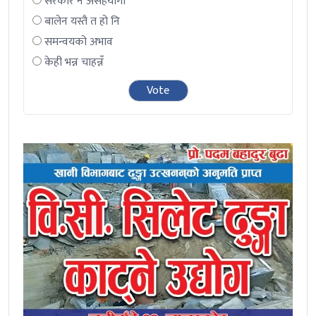
सरकार नै असहयोगी
बालेन यस्तै त हो नि
समन्वयको अभाव
केही भन्न चाहन्नँ