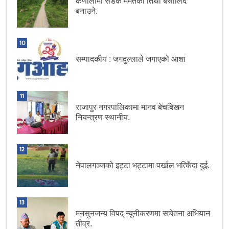
कर्णालीमा सडक मर्मतको तिथी बसालिँदै
बनाउने.
10
सम्पादकीय : जगदुल्लाले जगाएको आशा
11
राजापुर नगरपालिकामा मानव बेचबिखन
नियन्त्रण स्थानीय.
12
नेपालगञ्जको इट्टा भट्टामा पर्खाल भत्किँदा दुई.
13
मनसुनजन्य विपद् न्यूनीकरणमा सचेतना अभियान
तीव्र.