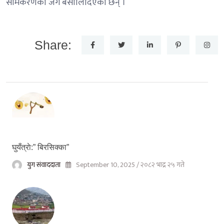
समिकरणको जग बसालिदिएका छन् ।
Share:
घुयँत्राे:” बिरसिक्का”
युग संवाददाता
September 10, 2025 / २०८२ भाद्र २५ गते