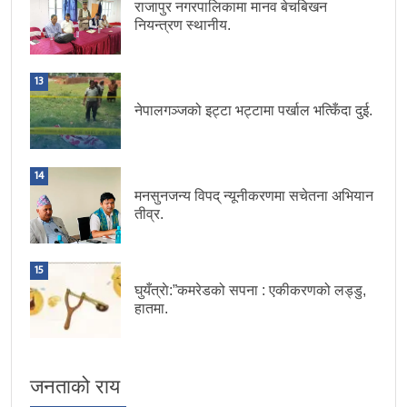
राजापुर नगरपालिकामा मानव बेचबिखन
नियन्त्रण स्थानीय.
13
नेपालगञ्जको इट्टा भट्टामा पर्खाल भत्किँदा दुई.
14
मनसुनजन्य विपद् न्यूनीकरणमा सचेतना अभियान
तीव्र.
15
घुयँत्राे:”कमरेडको सपना : एकीकरणको लड्डु,
हातमा.
जनताको राय