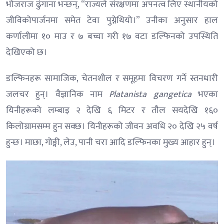
भोजराज ढुंगाना भन्छन्, “राज्यले संरक्षणमा अपनत्व लिए स्थानीयको
जीविकोपार्जनमा समेत टेवा पुग्नेथियो।” उनीका अनुसार हाल
कर्णालीमा १० माउ र ७ बच्चा गरी १७ वटा डल्फिनको उपस्थिति
देखिएको छ।
डल्फिनहरू सामाजिक, चेतनशील र समूहमा विचरण गर्ने स्तनधारी
जलचर हुन्। वैज्ञानिक नाम
Platanista gangetica
भएका
यिनीहरूको लम्बाइ २ देखि ६ मिटर र तौल सयदेखि १६०
किलोग्रामसम्म हुन सक्छ। यिनीहरूको जीवन अवधि २० देखि २५ वर्ष
हुन्छ। माछा, गोङ्गी, लेउ, पानी चरा आदि डल्फिनका मुख्य आहार हुन्।