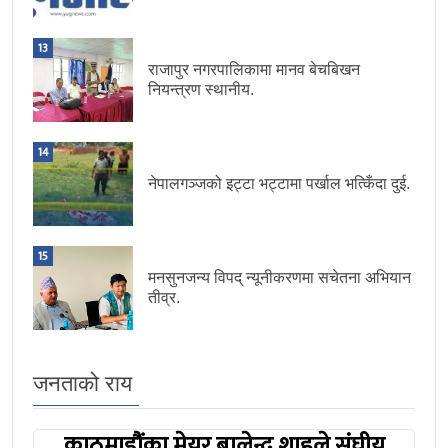
13
राजापुर नगरपालिकामा मानव बेचबिखन
नियन्त्रण स्थानीय.
14
नेपालगञ्जको इट्टा भट्टामा पर्खाल भत्किँदा दुई.
15
मनसुनजन्य विपद् न्यूनीकरणमा सचेतना अभियान
तीव्र.
जनताको राय
काठमाडौंका मेयर बालेन्द्र शाहले संघीय