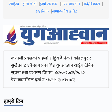
साहित्य
हाम्रो जाेडी
हाम्रो सरकार
अपराध/घटना
अर्थ/विकास
राष्ट्रसेवक
सम्पादकीय छनौट
कर्णाली प्रदेशकाे पहिलाे राष्ट्रिय दैनिक । काेहलपुर र
सुर्खेतबाट एकैसाथ प्रकाशित युगआव्हान राष्टि्य दैनिक
सूचना तथा प्रशारण विभाग: ४८५०-२०८१/२०८२
प्रेस काउन्सिल दर्ता नं. : ४८४८-२०८१/०८२
हाम्रो टिम