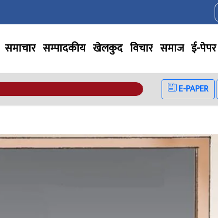
समाचार
सम्पादकीय
खेलकुद
विचार
समाज
ई-पेपर
E-PAPER