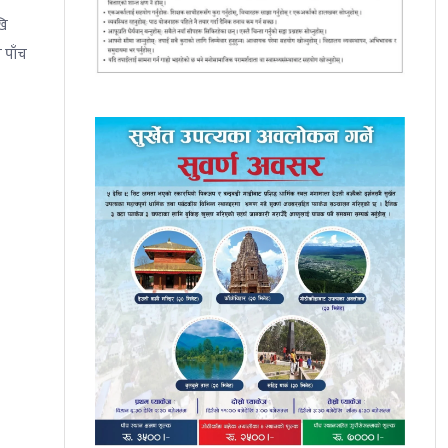
खि
 पाँच