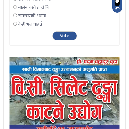
बालेन यस्तै त हो नि
समन्वयको अभाव
केही भन्न चाहन्नँ