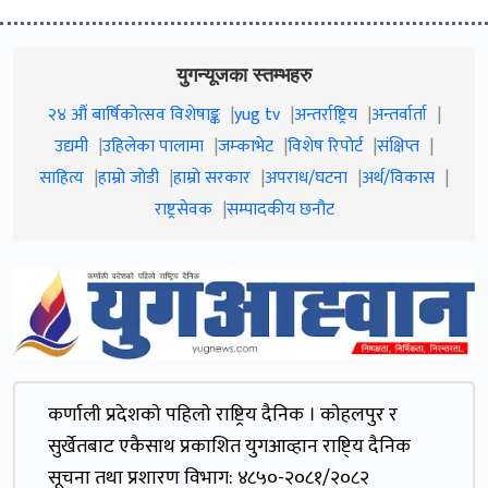
युगन्यूजका स्तम्भहरु
२४ औं बार्षिकोत्सव विशेषाङ्क
yug tv
अन्तर्राष्ट्रिय
अन्तर्वार्ता
उद्यमी
उहिलेका पालामा
जम्काभेट
विशेष रिपोर्ट
संक्षिप्त
साहित्य
हाम्रो जाेडी
हाम्रो सरकार
अपराध/घटना
अर्थ/विकास
राष्ट्रसेवक
सम्पादकीय छनौट
कर्णाली प्रदेशकाे पहिलाे राष्ट्रिय दैनिक । काेहलपुर र
सुर्खेतबाट एकैसाथ प्रकाशित युगआव्हान राष्टि्य दैनिक
सूचना तथा प्रशारण विभाग: ४८५०-२०८१/२०८२