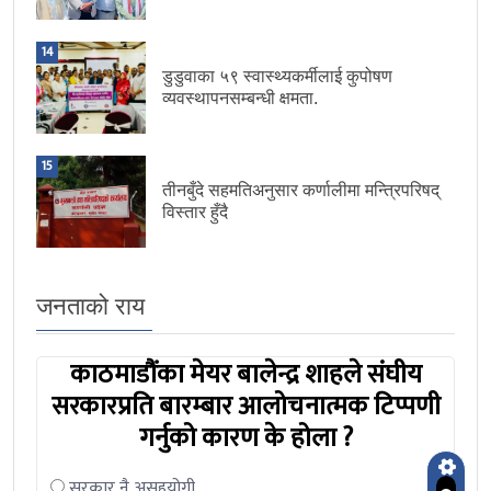
14
डुडुवाका ५९ स्वास्थ्यकर्मीलाई कुपोषण
व्यवस्थापनसम्बन्धी क्षमता.
15
तीनबुँदे सहमतिअनुसार कर्णालीमा मन्त्रिपरिषद्
विस्तार हुँदै
जनताको राय
काठमाडौंका मेयर बालेन्द्र शाहले संघीय
सरकारप्रति बारम्बार आलोचनात्मक टिप्पणी
गर्नुको कारण के होला ?
सरकार नै असहयोगी